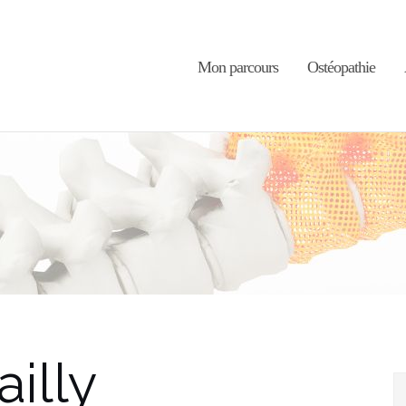
Mon parcours
Ostéopathie
ailly
R