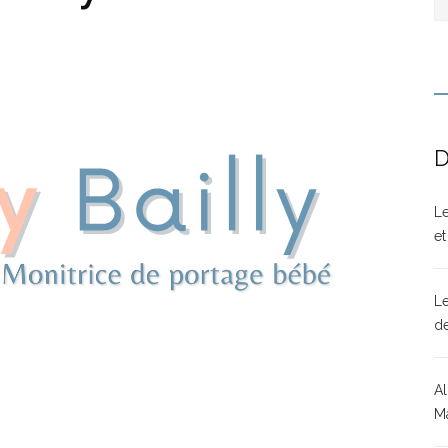
D
Le
et
Le
d
Al
Ma