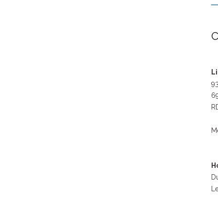
C
L
93
69
RD
M
H
Du
Le