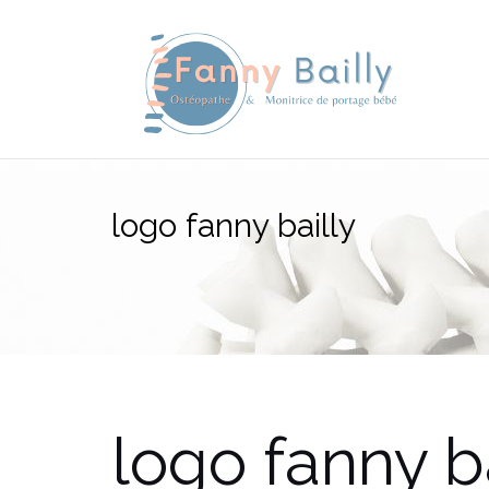
Aller
au
contenu
logo fanny bailly
logo fanny b