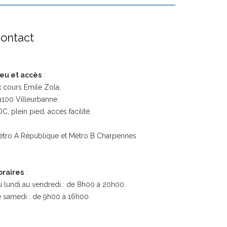
ontact
ieu et accès
:
 cours Emile Zola,
100 Villeurbanne.
C, plein pied, accès facilité.
étro A République et Métro B Charpennes
oraires
:
 lundi au vendredi : de 8h00 à 20h00.
 samedi : de 9h00 à 16h00.