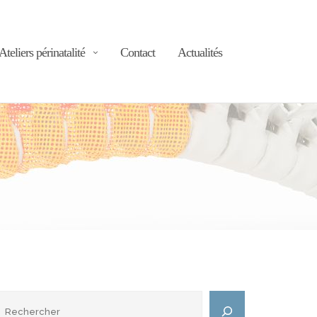
Ateliers périnatalité
Contact
Actualités
echercher