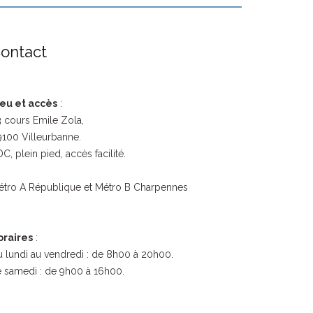
ontact
ieu et accès
:
 cours Emile Zola,
100 Villeurbanne.
C, plein pied, accès facilité.
étro A République et Métro B Charpennes
oraires
:
 lundi au vendredi : de 8h00 à 20h00.
 samedi : de 9h00 à 16h00.