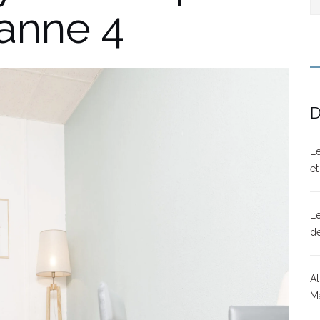
banne 4
D
Le
et
Le
d
Al
Ma