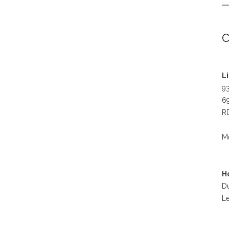
C
L
93
69
RD
M
H
Du
Le