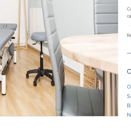
Co
ca
Ré
C
O
S
B
N