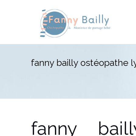
Aller
au
contenu
fanny bailly ostéopathe l
fanny bail