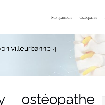
Mon parcours
Ostéopathie
yon villeurbanne 4
ly ostéopathe
R