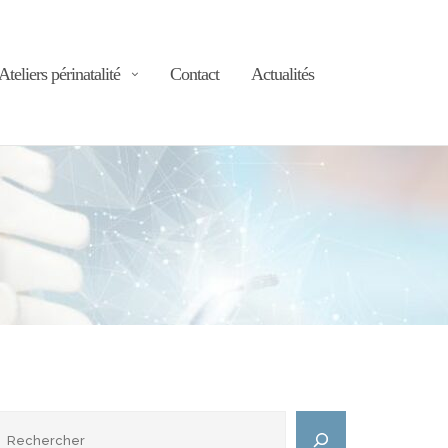
Ateliers périnatalité
Contact
Actualités
echercher