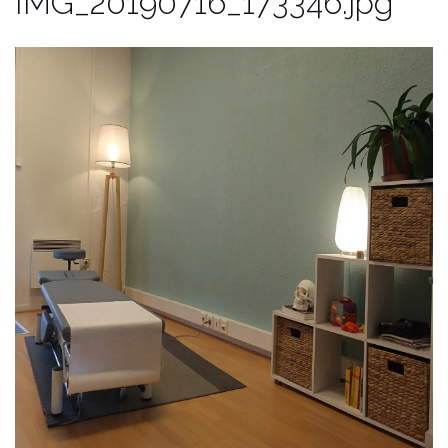
IMG_20190716_173346.jpg