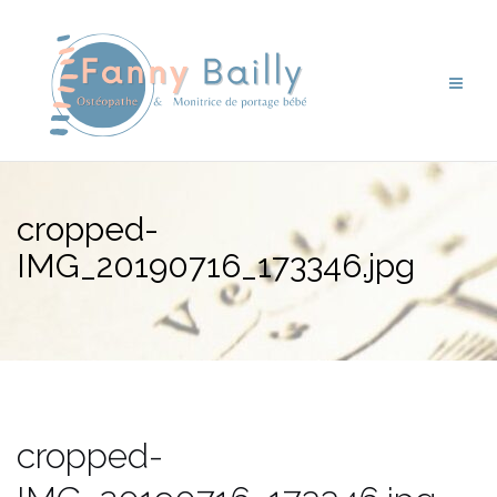
Aller
au
contenu
cropped-
IMG_20190716_173346.jpg
cropped-