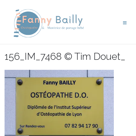
Aller
au
contenu
156_IM_7468 © Tim Douet_