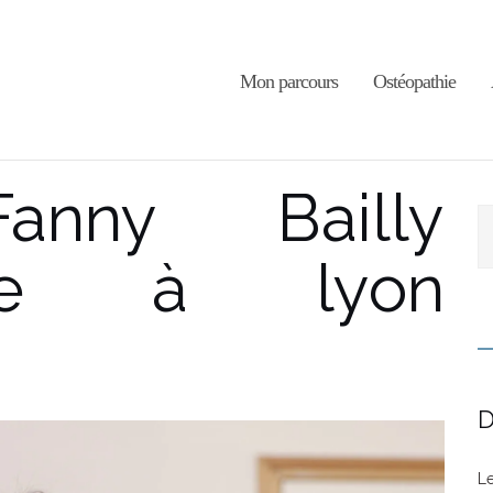
Mon parcours
Ostéopathie
anny Bailly
R
thie à lyon
D
Le