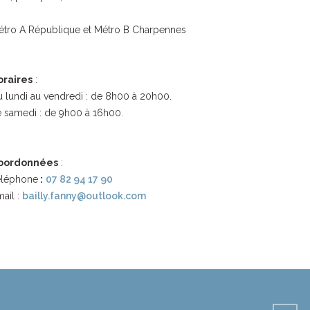
étro A République et Métro B Charpennes
oraires
:
 lundi au vendredi : de 8h00 à 20h00.
 samedi : de 9h00 à 16h00.
oordonnées
:
éléphone
:
07 82 94 17 90
ail :
bailly.fanny@outlook.com