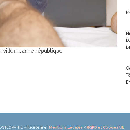
M
H
Du
Le
n villeurbanne république
C
T
Em
– OSTEOPATHE Villeurbanne |
Mentions Légales
/
RGPD et Cookies UE