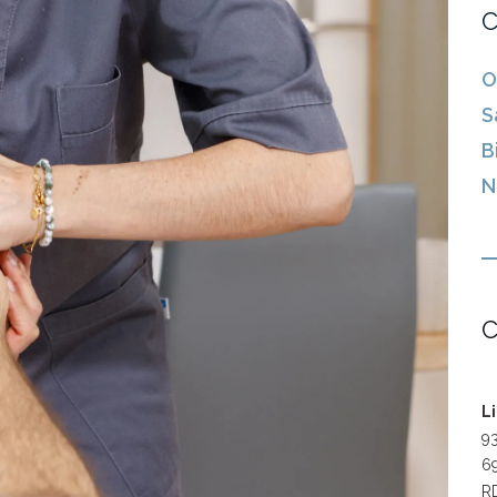
C
O
S
B
N
C
L
93
69
RD