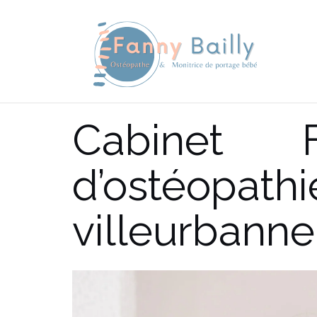
Aller
au
contenu
Cabinet F
d’ostéopa
villeurbanne