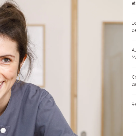
et
Le
d
Al
Ma
Co
ca
Ré