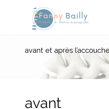
Aller
au
contenu
avant et après l’accouc
avant 