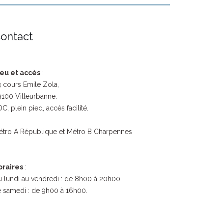
ontact
ieu et accès
:
 cours Emile Zola,
100 Villeurbanne.
C, plein pied, accès facilité.
étro A République et Métro B Charpennes
oraires
:
 lundi au vendredi : de 8h00 à 20h00.
 samedi : de 9h00 à 16h00.