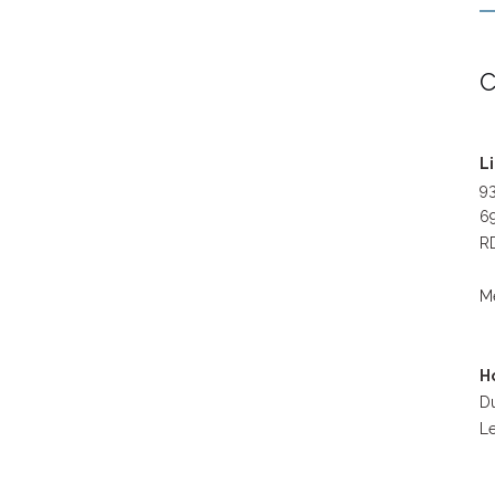
C
L
93
69
RD
M
H
Du
Le