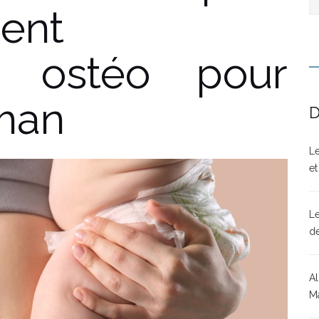
ent
on ostéo pour
man
D
Le
et
Le
d
Al
Ma