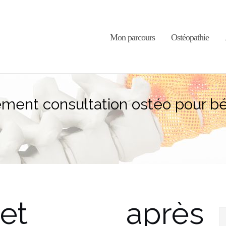
Mon parcours
Ostéopathie
hement consultation ostéo pour 
et après
R