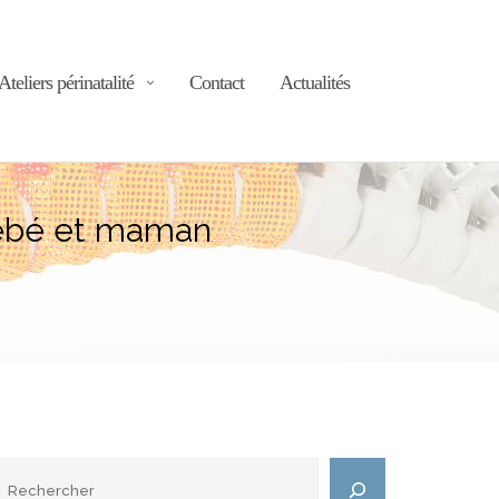
Ateliers périnatalité
Contact
Actualités
bébé et maman
echercher