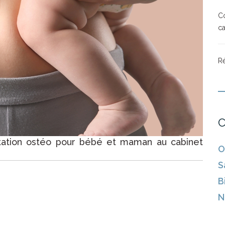
Co
ca
Ré
C
ltation ostéo pour bébé et maman au cabinet
O
S
B
N