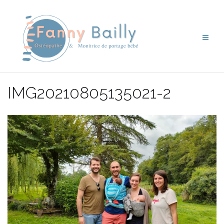
Aller
au
contenu
IMG20210805135021-2